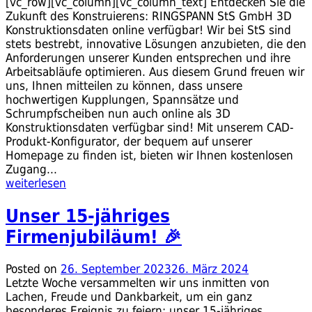
[vc_row][vc_column][vc_column_text] Entdecken Sie die
Zukunft des Konstruierens: RINGSPANN StS GmbH 3D
Konstruktionsdaten online verfügbar! Wir bei StS sind
stets bestrebt, innovative Lösungen anzubieten, die den
Anforderungen unserer Kunden entsprechen und ihre
Arbeitsabläufe optimieren. Aus diesem Grund freuen wir
uns, Ihnen mitteilen zu können, dass unsere
hochwertigen Kupplungen, Spannsätze und
Schrumpfscheiben nun auch online als 3D
Konstruktionsdaten verfügbar sind! Mit unserem CAD-
Produkt-Konfigurator, der bequem auf unserer
Homepage zu finden ist, bieten wir Ihnen kostenlosen
Zugang...
weiterlesen
Unser 15-jähriges
Firmenjubiläum! 🎉
Posted on
26. September 2023
26. März 2024
Letzte Woche versammelten wir uns inmitten von
Lachen, Freude und Dankbarkeit, um ein ganz
besonderes Ereignis zu feiern: unser 15-jähriges