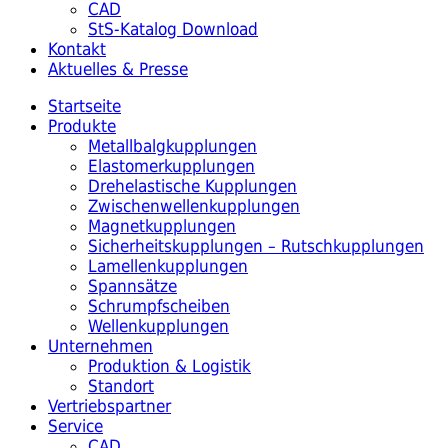
CAD
StS-Katalog Download
Kontakt
Aktuelles & Presse
Startseite
Produkte
Metallbalgkupplungen
Elastomerkupplungen
Drehelastische Kupplungen
Zwischenwellenkupplungen
Magnetkupplungen
Sicherheitskupplungen – Rutschkupplungen
Lamellenkupplungen
Spannsätze
Schrumpfscheiben
Wellenkupplungen
Unternehmen
Produktion & Logistik
Standort
Vertriebspartner
Service
CAD