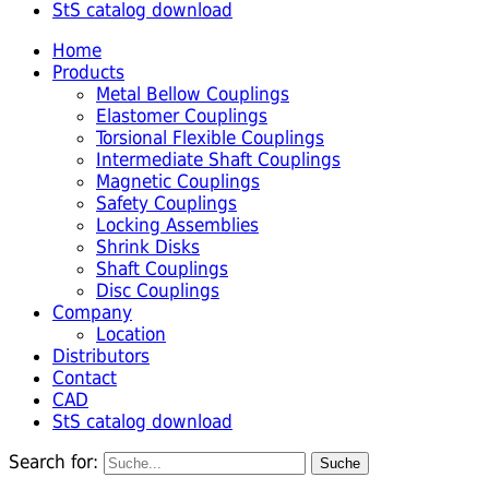
StS catalog download
Home
Products
Metal Bellow Couplings
Elastomer Couplings
Torsional Flexible Couplings
Intermediate Shaft Couplings
Magnetic Couplings
Safety Couplings
Locking Assemblies
Shrink Disks
Shaft Couplings
Disc Couplings
Company
Location
Distributors
Contact
CAD
StS catalog download
Search for: