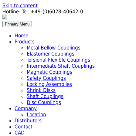
Skip to content
Hotline:
Tel. +49-(0)6028-40642-0
Primary Menu
Home
Products
Metal Bellow Couplings
Elastomer Couplings
Torsional Flexible Couplings
Intermediate Shaft Couplings
Magnetic Couplings
Safety Couplings
Locking Assemblies
Shrink Disks
Shaft Couplings
Disc Couplings
Company
Location
Distributors
Contact
CAD