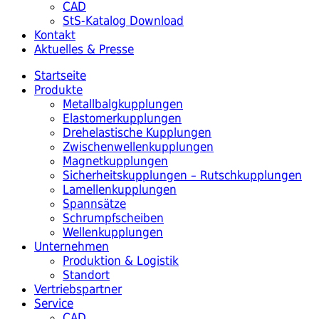
CAD
StS-Katalog Download
Kontakt
Aktuelles & Presse
Startseite
Produkte
Metallbalgkupplungen
Elastomerkupplungen
Drehelastische Kupplungen
Zwischenwellenkupplungen
Magnetkupplungen
Sicherheitskupplungen – Rutschkupplungen
Lamellenkupplungen
Spannsätze
Schrumpfscheiben
Wellenkupplungen
Unternehmen
Produktion & Logistik
Standort
Vertriebspartner
Service
CAD