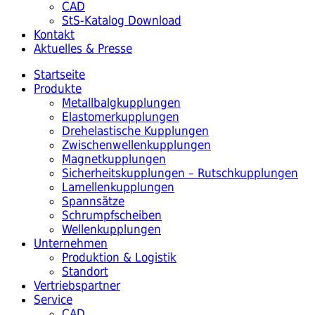
CAD
StS-Katalog Download
Kontakt
Aktuelles & Presse
Startseite
Produkte
Metallbalgkupplungen
Elastomerkupplungen
Drehelastische Kupplungen
Zwischenwellenkupplungen
Magnetkupplungen
Sicherheitskupplungen – Rutschkupplungen
Lamellenkupplungen
Spannsätze
Schrumpfscheiben
Wellenkupplungen
Unternehmen
Produktion & Logistik
Standort
Vertriebspartner
Service
CAD