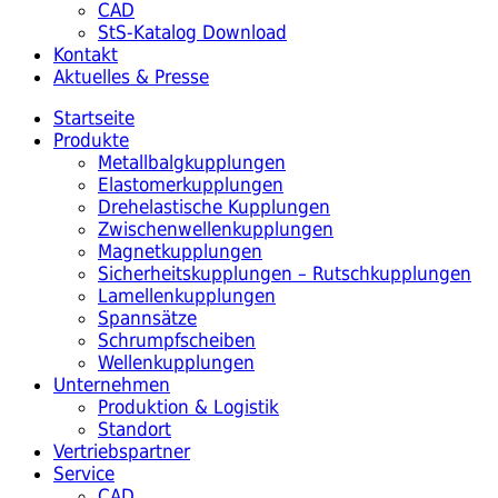
CAD
StS-Katalog Download
Kontakt
Aktuelles & Presse
Startseite
Produkte
Metallbalgkupplungen
Elastomerkupplungen
Drehelastische Kupplungen
Zwischenwellenkupplungen
Magnetkupplungen
Sicherheitskupplungen – Rutschkupplungen
Lamellenkupplungen
Spannsätze
Schrumpfscheiben
Wellenkupplungen
Unternehmen
Produktion & Logistik
Standort
Vertriebspartner
Service
CAD