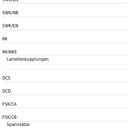
SWK/NB
SWK/EN
RK
RK-WKE
Lamellenkupplungen
DCS
DCD
FSK/CA
FSK/CB
Spannsätze