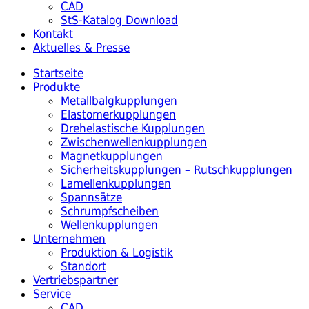
CAD
StS-Katalog Download
Kontakt
Aktuelles & Presse
Startseite
Produkte
Metallbalgkupplungen
Elastomerkupplungen
Drehelastische Kupplungen
Zwischenwellenkupplungen
Magnetkupplungen
Sicherheitskupplungen – Rutschkupplungen
Lamellenkupplungen
Spannsätze
Schrumpfscheiben
Wellenkupplungen
Unternehmen
Produktion & Logistik
Standort
Vertriebspartner
Service
CAD