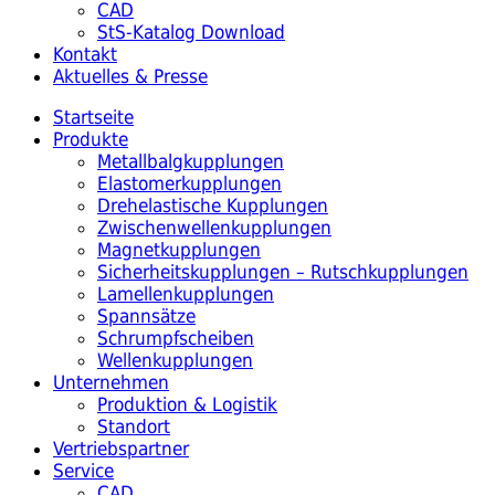
CAD
StS-Katalog Download
Kontakt
Aktuelles & Presse
Startseite
Produkte
Metallbalgkupplungen
Elastomerkupplungen
Drehelastische Kupplungen
Zwischenwellenkupplungen
Magnetkupplungen
Sicherheitskupplungen – Rutschkupplungen
Lamellenkupplungen
Spannsätze
Schrumpfscheiben
Wellenkupplungen
Unternehmen
Produktion & Logistik
Standort
Vertriebspartner
Service
CAD