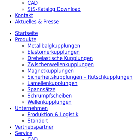
CAD
StS-Katalog Download
Kontakt
Aktuelles & Presse
Startseite
Produkte
Metallbalgkupplungen
Elastomerkupplungen
Drehelastische Kupplungen
Zwischenwellenkupplungen
Magnetkupplungen
Sicherheitskupplungen – Rutschkupplungen
Lamellenkupplungen
Spannsätze
Schrumpfscheiben
Wellenkupplungen
Unternehmen
Produktion & Logistik
Standort
Vertriebspartner
Service
CAD