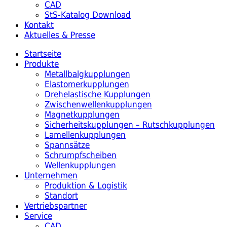
CAD
StS-Katalog Download
Kontakt
Aktuelles & Presse
Startseite
Produkte
Metallbalgkupplungen
Elastomerkupplungen
Drehelastische Kupplungen
Zwischenwellenkupplungen
Magnetkupplungen
Sicherheitskupplungen – Rutschkupplungen
Lamellenkupplungen
Spannsätze
Schrumpfscheiben
Wellenkupplungen
Unternehmen
Produktion & Logistik
Standort
Vertriebspartner
Service
CAD