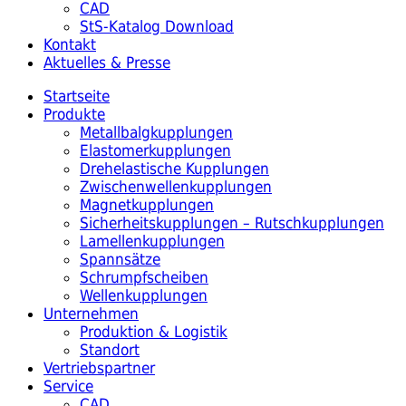
CAD
StS-Katalog Download
Kontakt
Aktuelles & Presse
Startseite
Produkte
Metallbalgkupplungen
Elastomerkupplungen
Drehelastische Kupplungen
Zwischenwellenkupplungen
Magnetkupplungen
Sicherheitskupplungen – Rutschkupplungen
Lamellenkupplungen
Spannsätze
Schrumpfscheiben
Wellenkupplungen
Unternehmen
Produktion & Logistik
Standort
Vertriebspartner
Service
CAD