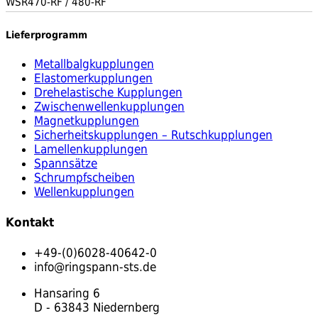
WSR470-RF / 480-RF
Lieferprogramm
Metallbalgkupplungen
Elastomerkupplungen
Drehelastische Kupplungen
Zwischenwellenkupplungen
Magnetkupplungen
Sicherheitskupplungen – Rutschkupplungen
Lamellenkupplungen
Spannsätze
Schrumpfscheiben
Wellenkupplungen
Kontakt
+49-(0)6028-40642-0
info@ringspann-sts.de
Hansaring 6
D - 63843 Niedernberg