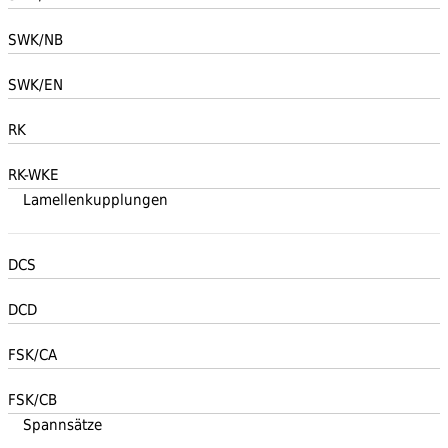
SWK/NB
SWK/EN
RK
RK-WKE
Lamellenkupplungen
DCS
DCD
FSK/CA
FSK/CB
Spannsätze