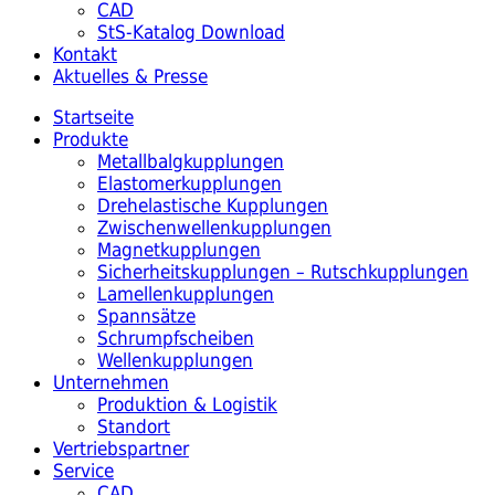
CAD
StS-Katalog Download
Kontakt
Aktuelles & Presse
Startseite
Produkte
Metallbalgkupplungen
Elastomerkupplungen
Drehelastische Kupplungen
Zwischenwellenkupplungen
Magnetkupplungen
Sicherheitskupplungen – Rutschkupplungen
Lamellenkupplungen
Spannsätze
Schrumpfscheiben
Wellenkupplungen
Unternehmen
Produktion & Logistik
Standort
Vertriebspartner
Service
CAD