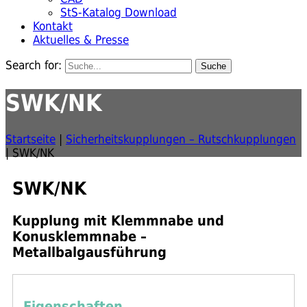
StS-Katalog Download
Kontakt
Aktuelles & Presse
Search for:
SWK/NK
Startseite
|
Sicherheitskupplungen – Rutschkupplungen
|
SWK/NK
SWK/NK
Kupplung mit Klemmnabe und
Konusklemmnabe –
Metallbalgausführung
Eigenschaften