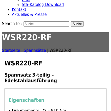
StS-Katalog Download
Kontakt
Aktuelles & Presse
Search for:
WSR220-RF
Startseite
|
Spannsätze
|
WSR220-RF
WSR220-RF
Spannsatz 3-teilig –
Edelstahlausführung
Eigenschaften
• Drehmomente: 22 – 910 Nm