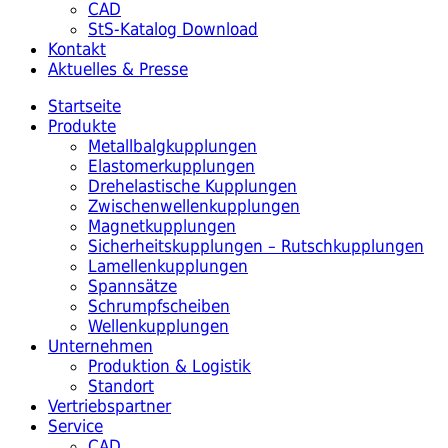
CAD
StS-Katalog Download
Kontakt
Aktuelles & Presse
Startseite
Produkte
Metallbalgkupplungen
Elastomerkupplungen
Drehelastische Kupplungen
Zwischenwellenkupplungen
Magnetkupplungen
Sicherheitskupplungen – Rutschkupplungen
Lamellenkupplungen
Spannsätze
Schrumpfscheiben
Wellenkupplungen
Unternehmen
Produktion & Logistik
Standort
Vertriebspartner
Service
CAD