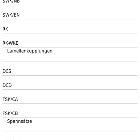
SWK/NB
SWK/EN
RK
RK-WKE
Lamellenkupplungen
DCS
DCD
FSK/CA
FSK/CB
Spannsätze